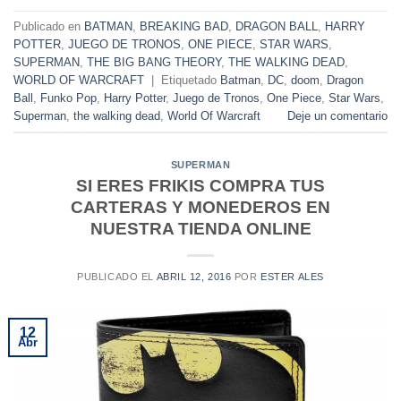
Publicado en
BATMAN
,
BREAKING BAD
,
DRAGON BALL
,
HARRY
POTTER
,
JUEGO DE TRONOS
,
ONE PIECE
,
STAR WARS
,
SUPERMAN
,
THE BIG BANG THEORY
,
THE WALKING DEAD
,
WORLD OF WARCRAFT
|
Etiquetado
Batman
,
DC
,
doom
,
Dragon
Ball
,
Funko Pop
,
Harry Potter
,
Juego de Tronos
,
One Piece
,
Star Wars
,
Superman
,
the walking dead
,
World Of Warcraft
Deje un comentario
SUPERMAN
SI ERES FRIKIS COMPRA TUS
CARTERAS Y MONEDEROS EN
NUESTRA TIENDA ONLINE
PUBLICADO EL
ABRIL 12, 2016
POR
ESTER ALES
12
Abr