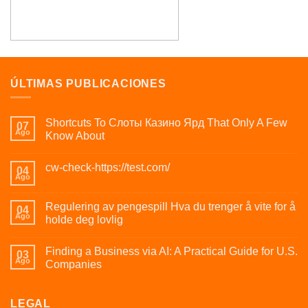
ÚLTIMAS PUBLICACIONES
Shortcuts To Слоты Казино Ярд That Only A Few
07
Ago
Know About
cw-check-https://test.com/
04
Ago
Regulering av pengespill Hva du trenger å vite for å
04
Ago
holde deg lovlig
Finding a Business via AI: A Practical Guide for U.S.
03
Ago
Companies
LEGAL