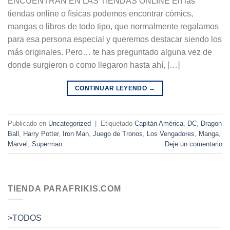
ENCUENTRAN EN LAS TIENDAS ONLINE En las
tiendas online o físicas podemos encontrar cómics,
mangas o libros de todo tipo, que normalmente regalamos
para esa persona especial y queremos destacar siendo los
más originales. Pero… te has preguntado alguna vez de
donde surgieron o como llegaron hasta ahí, […]
CONTINUAR LEYENDO
→
Publicado en
Uncategorized
|
Etiquetado
Capitán América
,
DC
,
Dragon
Ball
,
Harry Potter
,
Iron Man
,
Juego de Tronos
,
Los Vengadores
,
Manga
,
Marvel
,
Superman
Deje un comentario
TIENDA PARAFRIKIS.COM
>TODOS