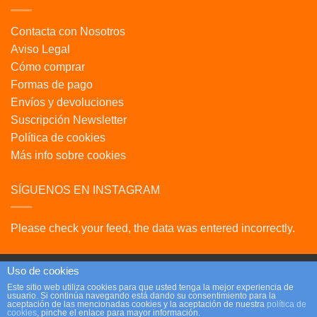
Contacta con Nosotros
Aviso Legal
Cómo comprar
Formas de pago
Envíos y devoluciones
Suscripción Newsletter
Política de cookies
Más info sobre cookies
SÍGUENOS EN INSTAGRAM
Please check your feed, the data was entered incorrectly.
Uso de cookies
Este sitio web utiliza cookies para que usted tenga la mejor experiencia de
usuario. Si continúa navegando está dando su consentimiento para la
Copyright 2026 ©
Parafrikis.com
aceptación de las mencionadas cookies y la aceptación de nuestra
política de
cookies
, pinche el enlace para mayor información.