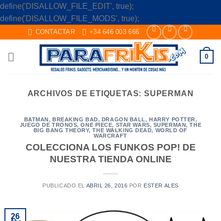
define('DISALLOW_FILE_EDIT', true);
Skip
define('DISALLOW_FILE_MODS', true);
to
CONTACTAR
+34 646 003 666
content
0
ARCHIVOS DE ETIQUETAS:
SUPERMAN
BATMAN
,
BREAKING BAD
,
DRAGON BALL
,
HARRY POTTER
,
JUEGO DE TRONOS
,
ONE PIECE
,
STAR WARS
,
SUPERMAN
,
THE
BIG BANG THEORY
,
THE WALKING DEAD
,
WORLD OF
WARCRAFT
COLECCIONA LOS FUNKOS POP! DE
NUESTRA TIENDA ONLINE
PUBLICADO EL
ABRIL 26, 2016
POR
ESTER ALES
26