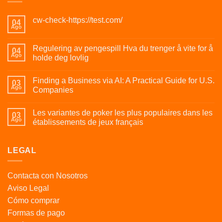
cw-check-https://test.com/
04
Ago
Regulering av pengespill Hva du trenger å vite for å
04
Ago
holde deg lovlig
Finding a Business via AI: A Practical Guide for U.S.
03
Ago
Companies
Les variantes de poker les plus populaires dans les
03
Ago
établissements de jeux français
LEGAL
Contacta con Nosotros
Aviso Legal
Cómo comprar
Formas de pago