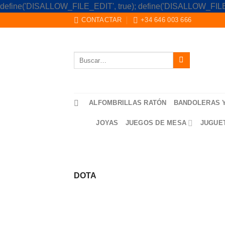
define('DISALLOW_FILE_EDIT', true); define('DISALLOW_FILE
CONTACTAR
+34 646 003 666
Buscar
por:
ALFOMBRILLAS RATÓN
BANDOLERAS 
JOYAS
JUEGOS DE MESA
JUGUE
DOTA
Saltar
al
contenido