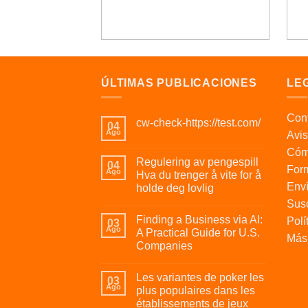
ÚLTIMAS PUBLICACIONES
LE
Cont
cw-check-https://test.com/
04
Ago
Avis
Cóm
Regulering av pengespill
04
For
Ago
Hva du trenger å vite for å
Enví
holde deg lovlig
Susc
Finding a Business via AI:
Polí
03
Ago
A Practical Guide for U.S.
Más 
Companies
Les variantes de poker les
03
Ago
plus populaires dans les
établissements de jeux