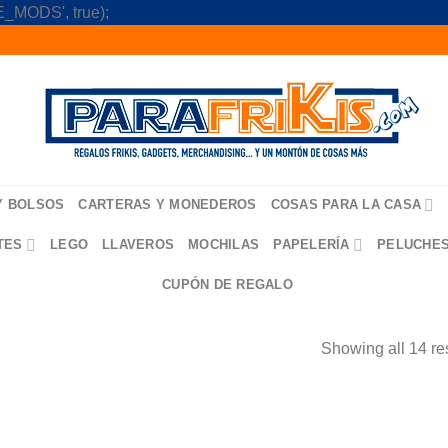
Skip
_MODS', true);
to
content
Y BOLSOS
CARTERAS Y MONEDEROS
COSAS PARA LA CASA
TES
LEGO
LLAVEROS
MOCHILAS
PAPELERÍA
PELUCHE
CUPÓN DE REGALO
Showing all 14 re