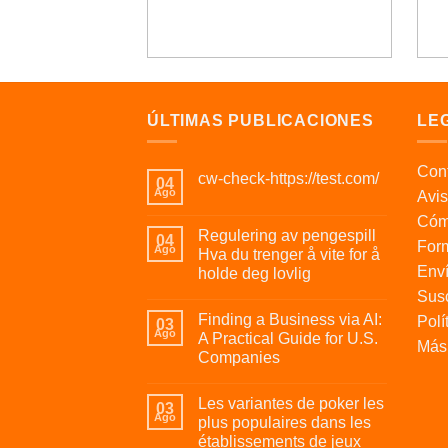
ÚLTIMAS PUBLICACIONES
LE
Cont
cw-check-https://test.com/
04
Ago
Avis
Cóm
Regulering av pengespill
04
For
Ago
Hva du trenger å vite for å
Enví
holde deg lovlig
Susc
Finding a Business via AI:
Polí
03
Ago
A Practical Guide for U.S.
Más 
Companies
Les variantes de poker les
03
Ago
plus populaires dans les
établissements de jeux