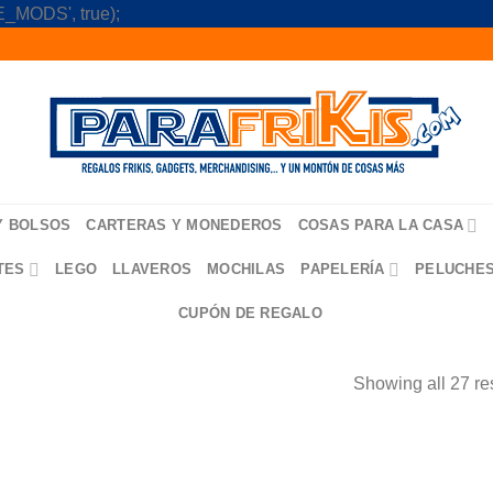
Skip
_MODS', true);
to
content
Y BOLSOS
CARTERAS Y MONEDEROS
COSAS PARA LA CASA
TES
LEGO
LLAVEROS
MOCHILAS
PAPELERÍA
PELUCHE
CUPÓN DE REGALO
Showing all 27 re