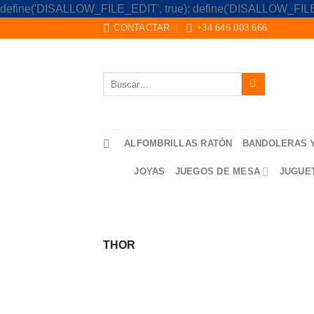
define('DISALLOW_FILE_EDIT', true); define('DISALLOW_FILE
CONTACTAR
+34 646 003 666
Buscar
por:
ALFOMBRILLAS RATÓN
BANDOLERAS 
JOYAS
JUEGOS DE MESA
JUGUE
THOR
Saltar
al
contenido