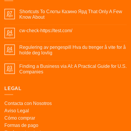
Shortcuts To Слоты Казино Ярд That Only A Few
07
Ago
Know About
cw-check-https://test.com/
04
Ago
Regulering av pengespill Hva du trenger å vite for å
04
Ago
holde deg lovlig
Finding a Business via AI: A Practical Guide for U.S.
03
Ago
Companies
LEGAL
Contacta con Nosotros
Aviso Legal
Cómo comprar
Formas de pago