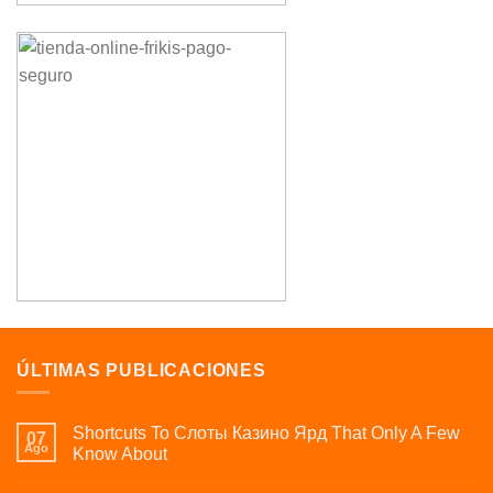
ÚLTIMAS PUBLICACIONES
Shortcuts To Слоты Казино Ярд That Only A Few
07
Ago
Know About