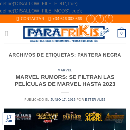
define('DISALLOW_FILE_EDIT', true);
Skip
define('DISALLOW_FILE_MODS', true);
to
CONTACTAR
+34 646 003 666
content
0
ARCHIVOS DE ETIQUETAS:
PANTERA NEGRA
MARVEL
MARVEL RUMORS: SE FILTRAN LAS
PELÍCULAS DE MARVEL HASTA 2023
PUBLICADO EL
JUNIO 17, 2016
POR
ESTER ALES
17
Jun