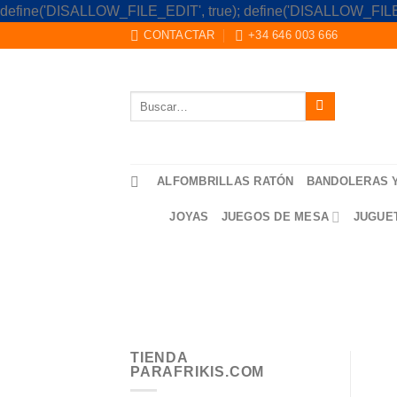
define('DISALLOW_FILE_EDIT', true); define('DISALLOW_FILE
CONTACTAR
+34 646 003 666
Buscar
por:
ALFOMBRILLAS RATÓN
BANDOLERAS 
JOYAS
JUEGOS DE MESA
JUGUE
TIENDA
PARAFRIKIS.COM