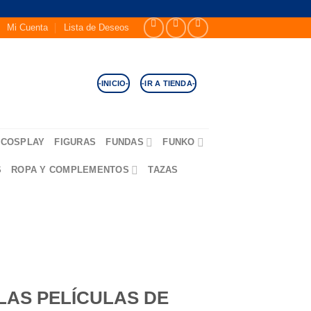
Mi Cuenta
Lista de Deseos
-INICIO-
-IR A TIENDA-
COSPLAY
FIGURAS
FUNDAS
FUNKO
S
ROPA Y COMPLEMENTOS
TAZAS
S
LAS PELÍCULAS DE