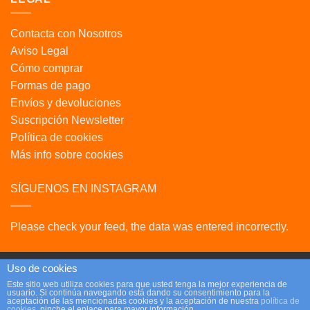
Contacta con Nosotros
Aviso Legal
Cómo comprar
Formas de pago
Envíos y devoluciones
Suscripción Newsletter
Política de cookies
Más info sobre cookies
SÍGUENOS EN INSTAGRAM
Please check your feed, the data was entered incorrectly.
Uso de cookies
Este sitio web utiliza cookies para que usted tenga la mejor experiencia de
usuario. Si continúa navegando está dando su consentimiento para la
Copyright 2026 ©
Parafrikis.com
aceptación de las mencionadas cookies y la aceptación de nuestra
política de
cookies
, pinche el enlace para mayor información.