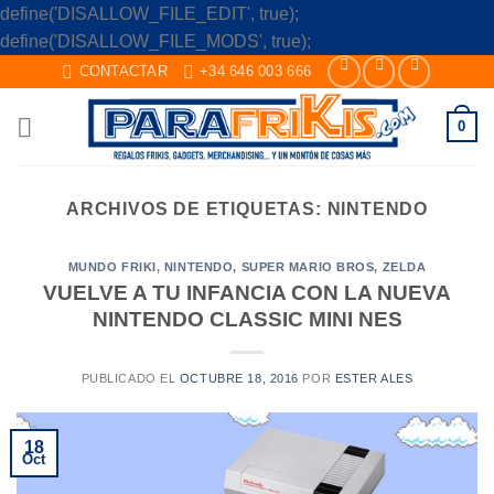
define('DISALLOW_FILE_EDIT', true);
Skip
define('DISALLOW_FILE_MODS', true);
to
CONTACTAR
+34 646 003 666
content
0
ARCHIVOS DE ETIQUETAS:
NINTENDO
MUNDO FRIKI
,
NINTENDO
,
SUPER MARIO BROS
,
ZELDA
VUELVE A TU INFANCIA CON LA NUEVA
NINTENDO CLASSIC MINI NES
PUBLICADO EL
OCTUBRE 18, 2016
POR
ESTER ALES
18
Oct