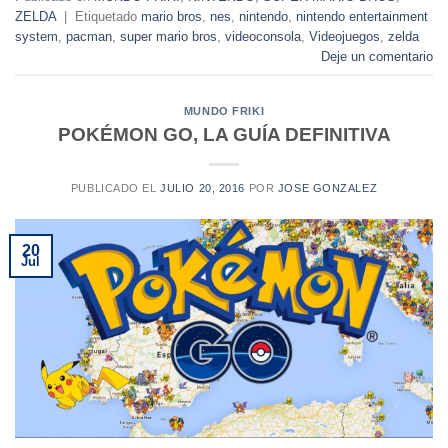
ZELDA
|
Etiquetado
mario bros
,
nes
,
nintendo
,
nintendo entertainment
system
,
pacman
,
super mario bros
,
videoconsola
,
Videojuegos
,
zelda
Deje un comentario
MUNDO FRIKI
POKÉMON GO, LA GUÍA DEFINITIVA
PUBLICADO EL
JULIO 20, 2016
POR
JOSE GONZALEZ
20
Jul