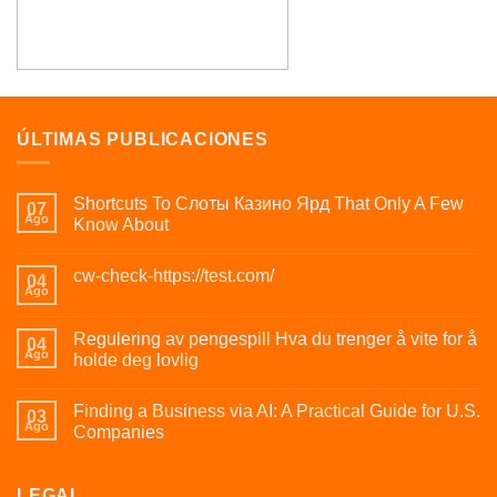
ÚLTIMAS PUBLICACIONES
Shortcuts To Слоты Казино Ярд That Only A Few
07
Ago
Know About
cw-check-https://test.com/
04
Ago
Regulering av pengespill Hva du trenger å vite for å
04
Ago
holde deg lovlig
Finding a Business via AI: A Practical Guide for U.S.
03
Ago
Companies
LEGAL