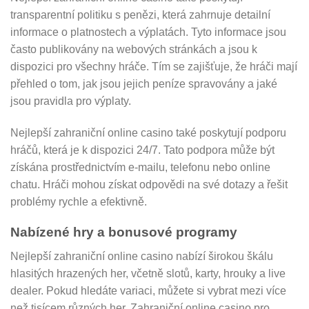
transparentní politiku s penězi, která zahrnuje detailní
informace o platnostech a výplatách. Tyto informace jsou
často publikovány na webových stránkách a jsou k
dispozici pro všechny hráče. Tím se zajišťuje, že hráči mají
přehled o tom, jak jsou jejich peníze spravovány a jaké
jsou pravidla pro výplaty.
Nejlepší zahraniční online casino také poskytují podporu
hráčů, která je k dispozici 24/7. Tato podpora může být
získána prostřednictvím e-mailu, telefonu nebo online
chatu. Hráči mohou získat odpovědi na své dotazy a řešit
problémy rychle a efektivně.
Nabízené hry a bonusové programy
Nejlepší zahraniční online casino nabízí širokou škálu
hlasitých hrazených her, včetně slotů, karty, hrouky a live
dealer. Pokud hledáte variaci, můžete si vybrat mezi více
než tisícem různých her. Zahraniční online casino pro