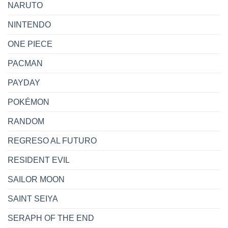
NARUTO
NINTENDO
ONE PIECE
PACMAN
PAYDAY
POKÉMON
RANDOM
REGRESO AL FUTURO
RESIDENT EVIL
SAILOR MOON
SAINT SEIYA
SERAPH OF THE END