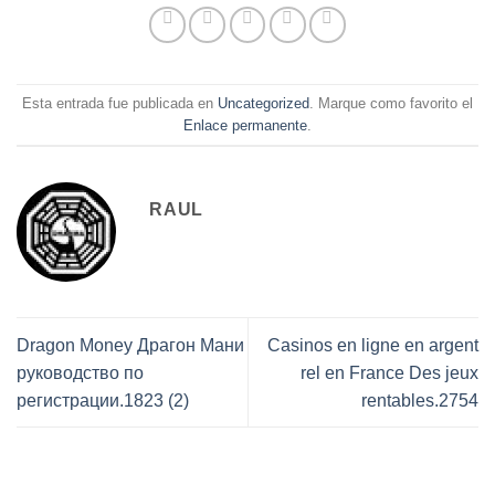
Esta entrada fue publicada en
Uncategorized
. Marque como favorito el
Enlace permanente
.
RAUL
Dragon Money Драгон Мани
Casinos en ligne en argent
руководство по
rel en France Des jeux
регистрации.1823 (2)
rentables.2754