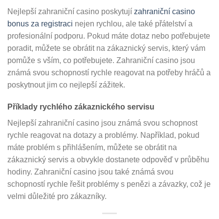
Nejlepší zahraniční casino poskytují
zahraniční casino
bonus za registraci
nejen rychlou, ale také přátelství a
profesionální podporu. Pokud máte dotaz nebo potřebujete
poradit, můžete se obrátit na zákaznický servis, který vám
pomůže s vším, co potřebujete. Zahraniční casino jsou
známá svou schopností rychle reagovat na potřeby hráčů a
poskytnout jim co nejlepší zážitek.
Příklady rychlého zákaznického servisu
Nejlepší zahraniční casino jsou známá svou schopnost
rychle reagovat na dotazy a problémy. Například, pokud
máte problém s přihlášením, můžete se obrátit na
zákaznický servis a obvykle dostanete odpověď v průběhu
hodiny. Zahraniční casino jsou také známá svou
schopností rychle řešit problémy s penězi a závazky, což je
velmi důležité pro zákazníky.