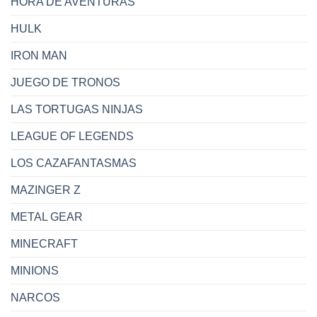
HORA DE AVENTURAS
HULK
IRON MAN
JUEGO DE TRONOS
LAS TORTUGAS NINJAS
LEAGUE OF LEGENDS
LOS CAZAFANTASMAS
MAZINGER Z
METAL GEAR
MINECRAFT
MINIONS
NARCOS