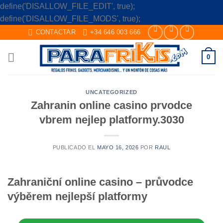
define('DISALLOW_FILE_EDIT', true);
Skip
define('DISALLOW_FILE_MODS', true);
to
CONTACTAR
+34 646 003 666
content
0
UNCATEGORIZED
Zahranin online casino prvodce
vbrem nejlep platformy.3030
PUBLICADO EL
MAYO 16, 2026
POR
RAUL
Zahraniční online casino – průvodce
výběrem nejlepší platformy