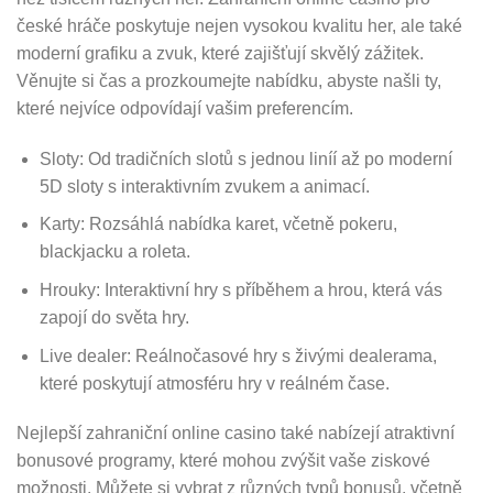
české hráče poskytuje nejen vysokou kvalitu her, ale také
moderní grafiku a zvuk, které zajišťují skvělý zážitek.
Věnujte si čas a prozkoumejte nabídku, abyste našli ty,
které nejvíce odpovídají vašim preferencím.
Sloty: Od tradičních slotů s jednou liníí až po moderní
5D sloty s interaktivním zvukem a animací.
Karty: Rozsáhlá nabídka karet, včetně pokeru,
blackjacku a roleta.
Hrouky: Interaktivní hry s příběhem a hrou, která vás
zapojí do světa hry.
Live dealer: Reálnočasové hry s živými dealerama,
které poskytují atmosféru hry v reálném čase.
Nejlepší zahraniční online casino také nabízejí atraktivní
bonusové programy, které mohou zvýšit vaše ziskové
možnosti. Můžete si vybrat z různých typů bonusů, včetně