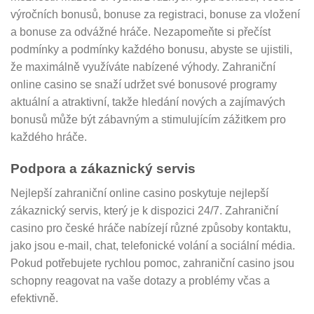
výročních bonusů, bonuse za registraci, bonuse za vložení
a bonuse za odvážné hráče. Nezapomeňte si přečíst
podmínky a podmínky každého bonusu, abyste se ujistili,
že maximálně využíváte nabízené výhody. Zahraniční
online casino se snaží udržet své bonusové programy
aktuální a atraktivní, takže hledání nových a zajímavých
bonusů může být zábavným a stimulujícím zážitkem pro
každého hráče.
Podpora a zákaznický servis
Nejlepší zahraniční online casino poskytuje nejlepší
zákaznický servis, který je k dispozici 24/7. Zahraniční
casino pro české hráče nabízejí různé způsoby kontaktu,
jako jsou e-mail, chat, telefonické volání a sociální média.
Pokud potřebujete rychlou pomoc, zahraniční casino jsou
schopny reagovat na vaše dotazy a problémy včas a
efektivně.