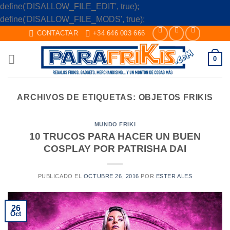
define('DISALLOW_FILE_EDIT', true);
Skip
define('DISALLOW_FILE_MODS', true);
to
CONTACTAR
+34 646 003 666
content
0
ARCHIVOS DE ETIQUETAS:
OBJETOS FRIKIS
MUNDO FRIKI
10 TRUCOS PARA HACER UN BUEN
COSPLAY POR PATRISHA DAI
PUBLICADO EL
OCTUBRE 26, 2016
POR
ESTER ALES
26
Oct