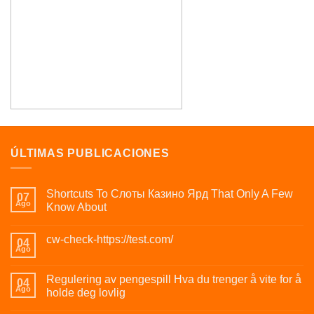
ÚLTIMAS PUBLICACIONES
Shortcuts To Слоты Казино Ярд That Only A Few
07
Ago
Know About
cw-check-https://test.com/
04
Ago
Regulering av pengespill Hva du trenger å vite for å
04
Ago
holde deg lovlig