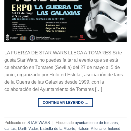
LA FUERZA DE STAR WARS LLEGA A TOMARES Si te
gusta Star Wars, no puedes faltar al evento que se está
celebrando en Tomares (Sevilla) del 27 de mayo al 5 de
junio, organizado por Holored Estelar, asociación de fans
de la Guerra de las Galaxias desde 1999, con la
colaboración del Ayuntamiento de Tomares […]
CONTINUAR LEYENDO
→
Publicado en
STAR WARS
|
Etiquetado
ayuntamiento de tomares
,
caritas
,
Darth Vader
,
Estrella de la Muerte
,
Halcón Milenario
,
holored