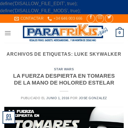
define('DISALLOW_FILE_EDIT', true);
Skip
define('DISALLOW_FILE_MODS', true);
to
CONTACTAR
+34 646 003 666
content
0
ARCHIVOS DE ETIQUETAS:
LUKE SKYWALKER
STAR WARS
LA FUERZA DESPIERTA EN TOMARES
DE LA MANO DE HOLORED ESTELAR
PUBLICADO EL
JUNIO 1, 2016
POR
JOSE GONZALEZ
01
Jun