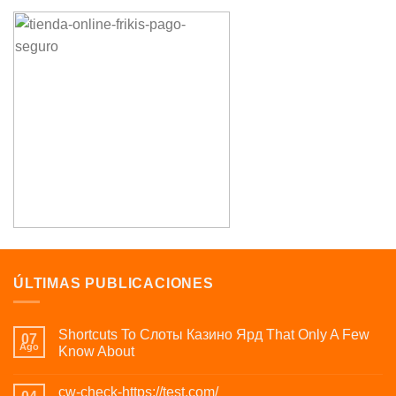
ÚLTIMAS PUBLICACIONES
Shortcuts To Слоты Казино Ярд That Only A Few
07
Ago
Know About
cw-check-https://test.com/