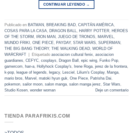
CONTINUAR LEYENDO
→
Publicado en
BATMAN
,
BREAKING BAD
,
CAPITÁN AMÉRICA
,
COSAS PARA LA CASA
,
DRAGON BALL
,
HARRY POTTER
,
HEROES
OF THE STORM
,
IRON MAN
,
JUEGO DE TRONOS
,
MARVEL
,
MUNDO FRIKI
,
ONE PIECE
,
PAYDAY
,
STAR WARS
,
SUPERMAN
,
THE BIG BANG THEORY
,
THE WALKING DEAD
,
WORLD OF
WARCRAFT
|
Etiquetado
asociacion cultural fenix
,
asociacion
guardianes
,
CEFYC
,
cosplays
,
Dragon Ball
,
epic wing
,
Funko Pop
,
gamercom
,
han-a
,
Hollyhock Cosplay's
,
Irene Roga
,
jerez de la frontera
,
k-pop
,
league of legends
,
legacy
,
Lesciel
,
Lilium's Cosplay
,
Manga
,
mario bros
,
Marvel
,
matoki hyun guk
,
One Piece
,
Patrisha Dai
,
pokemon
,
sailor moon
,
salon manga
,
salon manga jerez
,
Star Wars
,
Studio Kosen
,
wonder woman
Deje un comentario
TIENDA PARAFRIKIS.COM
>TODOS