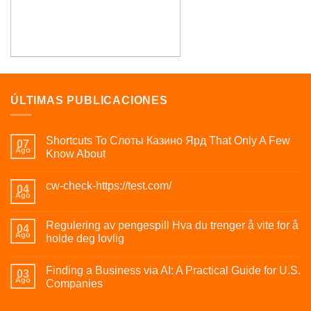
ÚLTIMAS PUBLICACIONES
Shortcuts To Слоты Казино Ярд That Only A Few
07
Ago
Know About
cw-check-https://test.com/
04
Ago
Regulering av pengespill Hva du trenger å vite for å
04
Ago
holde deg lovlig
Finding a Business via AI: A Practical Guide for U.S.
03
Ago
Companies