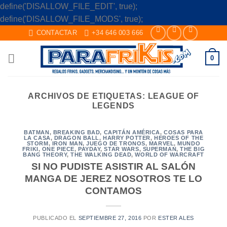
define('DISALLOW_FILE_EDIT', true);
Skip
define('DISALLOW_FILE_MODS', true);
to
CONTACTAR
+34 646 003 666
content
0
ARCHIVOS DE ETIQUETAS:
LEAGUE OF
LEGENDS
BATMAN
,
BREAKING BAD
,
CAPITÁN AMÉRICA
,
COSAS PARA
LA CASA
,
DRAGON BALL
,
HARRY POTTER
,
HEROES OF THE
STORM
,
IRON MAN
,
JUEGO DE TRONOS
,
MARVEL
,
MUNDO
FRIKI
,
ONE PIECE
,
PAYDAY
,
STAR WARS
,
SUPERMAN
,
THE BIG
BANG THEORY
,
THE WALKING DEAD
,
WORLD OF WARCRAFT
SI NO PUDISTE ASISTIR AL SALÓN
MANGA DE JEREZ NOSOTROS TE LO
CONTAMOS
PUBLICADO EL
SEPTIEMBRE 27, 2016
POR
ESTER ALES