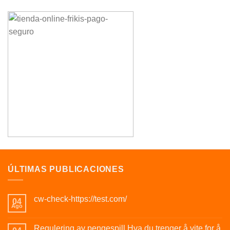
ÚLTIMAS PUBLICACIONES
cw-check-https://test.com/
04
Ago
Regulering av pengespill Hva du trenger å vite for å