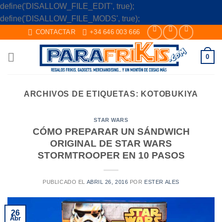
define('DISALLOW_FILE_EDIT', true);
Skip
define('DISALLOW_FILE_MODS', true);
to
CONTACTAR
+34 646 003 666
content
0
ARCHIVOS DE ETIQUETAS:
KOTOBUKIYA
STAR WARS
CÓMO PREPARAR UN SÁNDWICH
ORIGINAL DE STAR WARS
STORMTROOPER EN 10 PASOS
PUBLICADO EL
ABRIL 26, 2016
POR
ESTER ALES
26
Abr