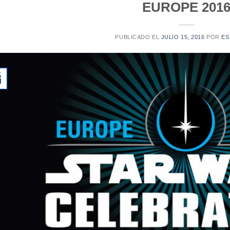
EUROPE 201
PUBLICADO EL
JULIO 15, 2016
POR
ES
5
l