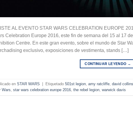
ISTE AL EVENTO STAR WARS CELEBRATION EUROPE 2016 EN
s Celebration Europe 2016, este fin de semana del 15 al 17 d
ibition Centre. En este gran evento, sobre el mundo de Star War
chadising exclusivo, exposiciones de vestimenta, stands […]
CONTINUAR LEYENDO
→
licado en
STAR WARS
|
Etiquetado
501st legion
,
amy ratcliffe
,
david collin
r Wars
,
star wars celebration europe 2016
,
the rebel legion
,
warwick davis