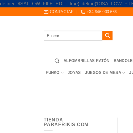
define('DISALLOW_FILE_EDIT', true); define('DISALLOW_FILE
CONTACTAR
+34 646 003 666
Buscar
por:
ALFOMBRILLAS RATÓN
BANDOLE
FUNKO
JOYAS
JUEGOS DE MESA
J
TIENDA
PARAFRIKIS.COM