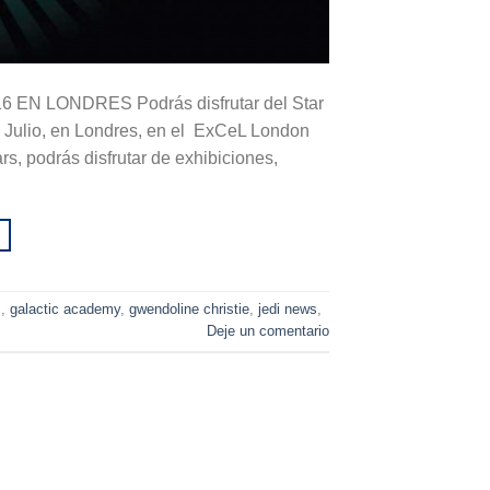
 LONDRES Podrás disfrutar del Star
e Julio, en Londres, en el ExCeL London
s, podrás disfrutar de exhibiciones,
s
,
galactic academy
,
gwendoline christie
,
jedi news
,
Deje un comentario