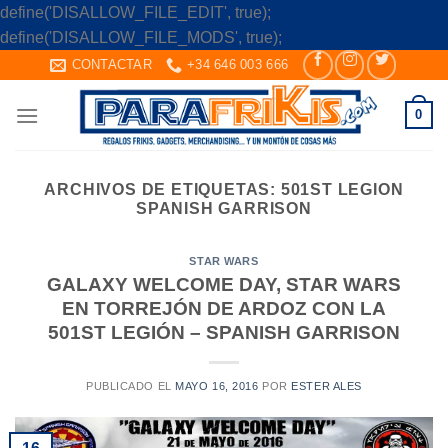
define('DISALLOW_FILE_EDIT', true);
Skip
define('DISALLOW_FILE_MODS', true);
to
CONTACTAR
+34 646 003 666
content
0
ARCHIVOS DE ETIQUETAS:
501ST LEGION
SPANISH GARRISON
STAR WARS
GALAXY WELCOME DAY, STAR WARS
EN TORREJÓN DE ARDOZ CON LA
501ST LEGIÓN – SPANISH GARRISON
PUBLICADO EL
MAYO 16, 2016
POR
ESTER ALES