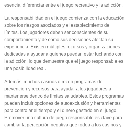
esencial diferenciar entre el juego recreativo y la adicción.
La responsabilidad en el juego comienza con la educación
sobre los riesgos asociados y el establecimiento de
límites. Los jugadores deben ser conscientes de su
comportamiento y de cómo sus decisiones afectan su
experiencia. Existen múltiples recursos y organizaciones
dedicadas a ayudar a quienes puedan estar luchando con
la adicción, lo que demuestra que el juego responsable es
una posibilidad real.
Además, muchos casinos ofrecen programas de
prevención y recursos para ayudar a los jugadores a
mantenerse dentro de límites saludables. Estos programas
pueden incluir opciones de autoexclusión y herramientas
para controlar el tiempo y el dinero gastado en el juego.
Promover una cultura de juego responsable es clave para
cambiar la percepción negativa que rodea a los casinos y