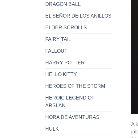
DRAGON BALL
EL SEÑOR DE LOS ANILLOS
ELDER SCROLLS
FAIRY TAIL
FALLOUT
HARRY POTTER
HELLO KITTY
HEROES OF THE STORM
HEROIC LEGEND OF
ARSLAN
HORA DE AVENTURAS
A 
HULK
ját