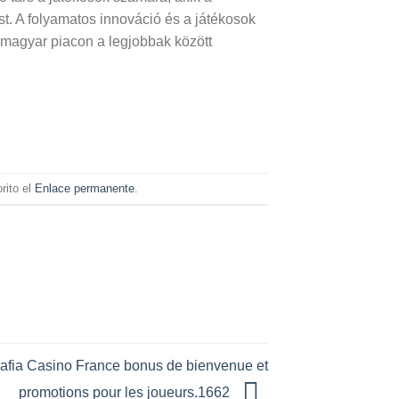
st. A folyamatos innováció és a játékosok
a magyar piacon a legjobbak között
rito el
Enlace permanente
.
afia Casino France bonus de bienvenue et
promotions pour les joueurs.1662