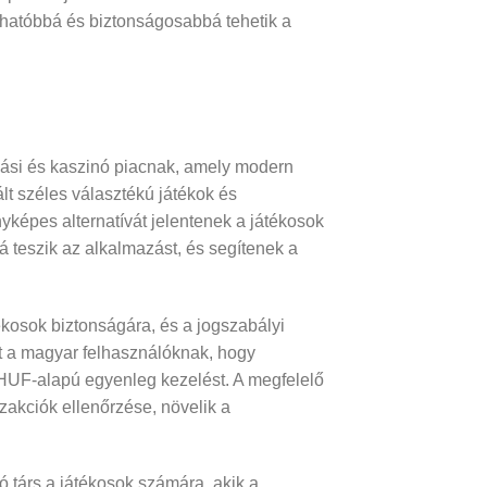
thatóbbá és biztonságosabbá tehetik a
dási és kaszinó piacnak, amely modern
ált széles választékú játékok és
yképes alternatívát jelentenek a játékosok
 teszik az alkalmazást, és segítenek a
tékosok biztonságára, és a jogszabályi
ít a magyar felhasználóknak, hogy
HUF-alapú egyenleg kezelést. A megfelelő
zakciók ellenőrzése, növelik a
 társ a játékosok számára, akik a