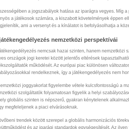
zességében a jogszabályok hatása az iparágra vegyes. Míg a p
nyös a játékosok számára, a kiszabott követelmények éppen ell
jelenítik, ami a versenyt és a kínálatot is befolyásolhatja a köz
játékengedélyezés nemzetközi perspektívái
átékengedélyezés nemcsak hazai szinten, hanem nemzetközi szin
es országok jogi keretei között jelentős eltérések tapasztalhat
ékszolgáltatók működését. Az európai piac különösen változatos
abályozásokkal rendelkeznek, így a játékengedélyezés nem ho
emzetközi joggyakorlat figyelembe vétele kulcsfontosságú a ma
zetközi szolgáltatók folyamatosan figyelik a helyi szabályozáso
ly globális szinten is népszerű, gyakran kénytelenek alkalmaz
y megfeleljenek a piaci elvárásoknak.
övőbeni trendek között szerepel a globális harmonizációs törek
üttműködést és az iparági standardok egységesítését. Az ilyen