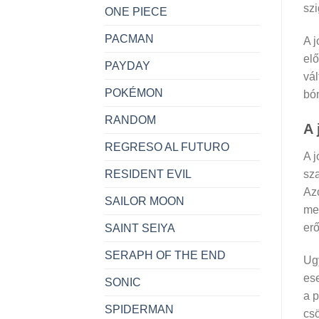
szi
ONE PIECE
PACMAN
A j
el
PAYDAY
vál
POKÉMON
bón
RANDOM
A 
REGRESO AL FUTURO
A j
RESIDENT EVIL
sza
Azo
SAILOR MOON
meg
erő
SAINT SEIYA
SERAPH OF THE END
Ugy
ese
SONIC
a p
SPIDERMAN
csö