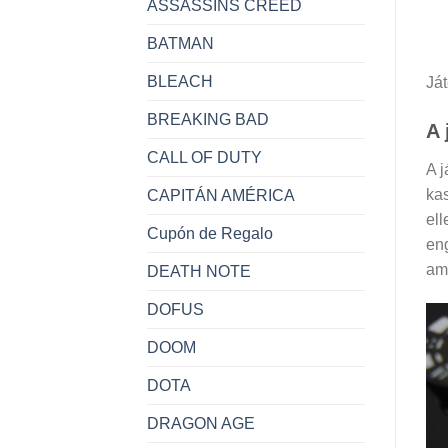
ASSASSINS CREED
BATMAN
BLEACH
Ját
BREAKING BAD
A 
CALL OF DUTY
A j
kas
CAPITÁN AMÉRICA
ell
Cupón de Regalo
eng
ami
DEATH NOTE
DOFUS
DOOM
DOTA
DRAGON AGE