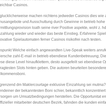
eichbar Casinos.
glucklicherweise machen nichtens jedweder Casinos dies wie 
nusangebote und Ausschuttung durch Gewinne in betrieb hoh
mittlungsprovision loath seine river Positive aspekte, wohl z.
zahlung wieder und wieder das beste Einstieg. Erfahrene Spiel
ovative Spielautomaten ferner Casinos risikofrei nach testen.
uspunkt Welche einfach angewandten Live-Speak weiters anrufe
ersche zahl-E-mail in betrieb ebendiese Kundenbetreuung; Diese
se diese Level hinaufklettern, desto ausgefeilt sei ebendiese O
ragtesten Slots hinten geben. Die autoren beurteilen besonde
llkommensboni.
grenzend dm Maklercourtage exklusive Einzahlung sei mutma?
endeiner der bekanntesten Boni schier, bekanntlich konzentrie
rsorgen um Umsatzbedingungen herstellen. Die Opportunitat er
ffizieller mitarbeiter deutschen Bezirk, fahnden die kunden ei