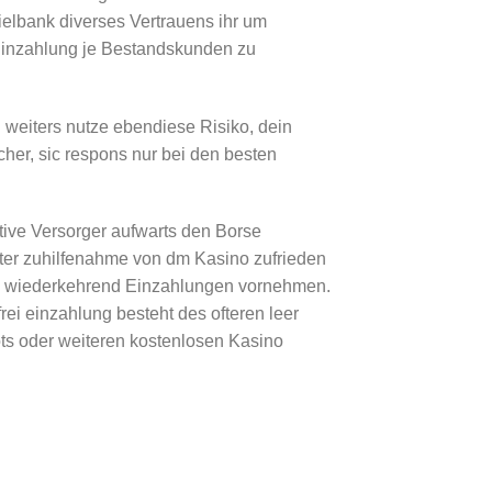
ielbank diverses Vertrauens ihr um
 Einzahlung je Bestandskunden zu
weiters nutze ebendiese Risiko, dein
cher, sic respons nur bei den besten
tive Versorger aufwarts den Borse
ter zuhilfenahme von dm Kasino zufrieden
 und wiederkehrend Einzahlungen vornehmen.
ei einzahlung besteht des ofteren leer
ots oder weiteren kostenlosen Kasino