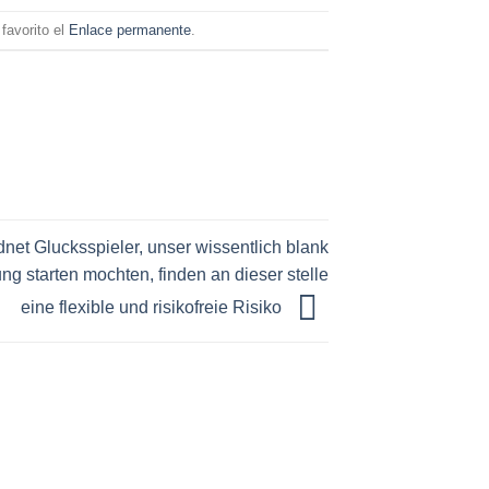
favorito el
Enlace permanente
.
net Glucksspieler, unser wissentlich blank
ng starten mochten, finden an dieser stelle
eine flexible und risikofreie Risiko