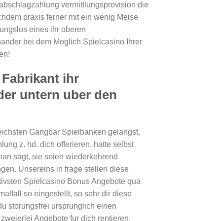
abschlagzahlung vermittlungsprovision die
chdem praxis ferner mit ein wenig Meise
ungslos eines ihr oberen
nder bei dem Moglich Spielcasino Ihrer
en!
 Fabrikant ihr
er untern uber den
greichsten Gangbar Spielbanken gelangst,
g z. hd. dich offerieren, hatte selbst
an sagt, sie seien wiederkehrend
en. Unsereins in frage stellen diese
tivsten Spielcasino Bonus Angebote qua
lfall so eingestellt, so sehr dir diese
du storungsfrei ursprunglich einen
eierlei Angebote fur dich rentieren.