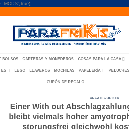
Skip
_MODS', true);
to
content
Y BOLSOS
CARTERAS Y MONEDEROS
COSAS PARA LA CASA
TES
LEGO
LLAVEROS
MOCHILAS
PAPELERÍA
PELUCHE
CUPÓN DE REGALO
UNCATEGORIZED
Einer With out Abschlagzahlung
bleibt vielmals hoher amyotrophi
storungsfrei gleichwohl ko