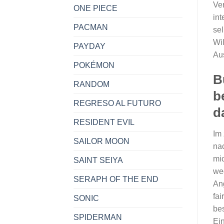
Ver
ONE PIECE
int
PACMAN
sel
Wi
PAYDAY
Au
POKÉMON
B
RANDOM
b
REGRESO AL FUTURO
d
RESIDENT EVIL
Im 
SAILOR MOON
nac
mi
SAINT SEIYA
wec
SERAPH OF THE END
An
fai
SONIC
bes
SPIDERMAN
Ein