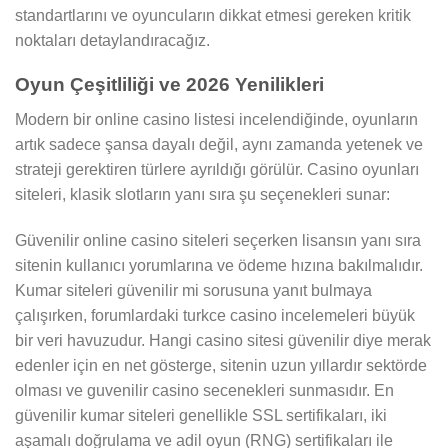
standartlarını ve oyuncuların dikkat etmesi gereken kritik
noktaları detaylandıracağız.
Oyun Çeşitliliği ve 2026 Yenilikleri
Modern bir online casino listesi incelendiğinde, oyunların
artık sadece şansa dayalı değil, aynı zamanda yetenek ve
strateji gerektiren türlere ayrıldığı görülür. Casino oyunları
siteleri, klasik slotların yanı sıra şu seçenekleri sunar:
Güvenilir online casino siteleri seçerken lisansın yanı sıra
sitenin kullanıcı yorumlarına ve ödeme hızına bakılmalıdır.
Kumar siteleri güvenilir mi sorusuna yanıt bulmaya
çalışırken, forumlardaki turkce casino incelemeleri büyük
bir veri havuzudur. Hangi casino sitesi güvenilir diye merak
edenler için en net gösterge, sitenin uzun yıllardır sektörde
olması ve guvenilir casino secenekleri sunmasıdır. En
güvenilir kumar siteleri genellikle SSL sertifikaları, iki
aşamalı doğrulama ve adil oyun (RNG) sertifikaları ile