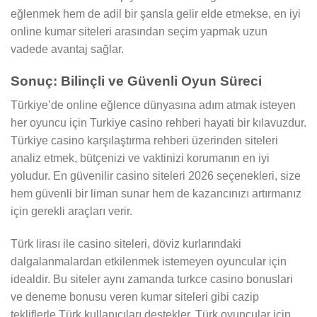
eğlenmek hem de adil bir şansla gelir elde etmekse, en iyi
online kumar siteleri arasından seçim yapmak uzun
vadede avantaj sağlar.
Sonuç: Bilinçli ve Güvenli Oyun Süreci
Türkiye’de online eğlence dünyasına adım atmak isteyen
her oyuncu için Turkiye casino rehberi hayati bir kılavuzdur.
Türkiye casino karşılaştırma rehberi üzerinden siteleri
analiz etmek, bütçenizi ve vaktinizi korumanın en iyi
yoludur. En güvenilir casino siteleri 2026 seçenekleri, size
hem güvenli bir liman sunar hem de kazancınızı artırmanız
için gerekli araçları verir.
Türk lirası ile casino siteleri, döviz kurlarındaki
dalgalanmalardan etkilenmek istemeyen oyuncular için
idealdir. Bu siteler aynı zamanda turkce casino bonuslari
ve deneme bonusu veren kumar siteleri gibi cazip
tekliflerle Türk kullanıcıları destekler. Türk oyuncular için