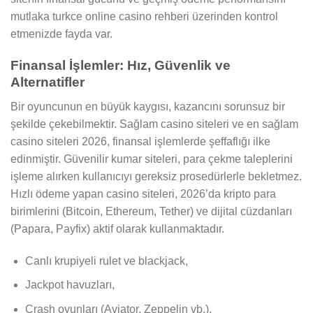
mutlaka turkce online casino rehberi üzerinden kontrol
etmenizde fayda var.
Finansal İşlemler: Hız, Güvenlik ve
Alternatifler
Bir oyuncunun en büyük kaygısı, kazancını sorunsuz bir
şekilde çekebilmektir. Sağlam casino siteleri ve en sağlam
casino siteleri 2026, finansal işlemlerde şeffaflığı ilke
edinmiştir. Güvenilir kumar siteleri, para çekme taleplerini
işleme alırken kullanıcıyı gereksiz prosedürlerle bekletmez.
Hızlı ödeme yapan casino siteleri, 2026’da kripto para
birimlerini (Bitcoin, Ethereum, Tether) ve dijital cüzdanları
(Papara, Payfix) aktif olarak kullanmaktadır.
Canlı krupiyeli rulet ve blackjack,
Jackpot havuzları,
Crash oyunları (Aviator, Zeppelin vb.),