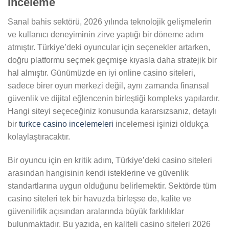
İnceleme
Sanal bahis sektörü, 2026 yılında teknolojik gelişmelerin
ve kullanıcı deneyiminin zirve yaptığı bir döneme adım
atmıştır. Türkiye’deki oyuncular için seçenekler artarken,
doğru platformu seçmek geçmişe kıyasla daha stratejik bir
hal almıştır. Günümüzde en iyi online casino siteleri,
sadece birer oyun merkezi değil, aynı zamanda finansal
güvenlik ve dijital eğlencenin birleştiği kompleks yapılardır.
Hangi siteyi seçeceğiniz konusunda kararsızsanız, detaylı
bir
turkce casino incelemeleri
incelemesi işinizi oldukça
kolaylaştıracaktır.
Bir oyuncu için en kritik adım, Türkiye’deki casino siteleri
arasından hangisinin kendi isteklerine ve güvenlik
standartlarına uygun olduğunu belirlemektir. Sektörde tüm
casino siteleri tek bir havuzda birleşse de, kalite ve
güvenilirlik açısından aralarında büyük farklılıklar
bulunmaktadır. Bu yazıda, en kaliteli casino siteleri 2026