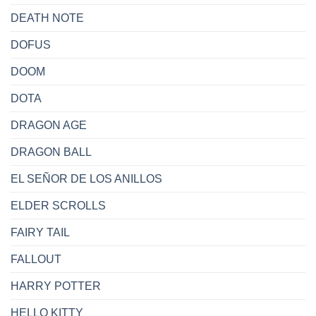
DEATH NOTE
DOFUS
DOOM
DOTA
DRAGON AGE
DRAGON BALL
EL SEÑOR DE LOS ANILLOS
ELDER SCROLLS
FAIRY TAIL
FALLOUT
HARRY POTTER
HELLO KITTY