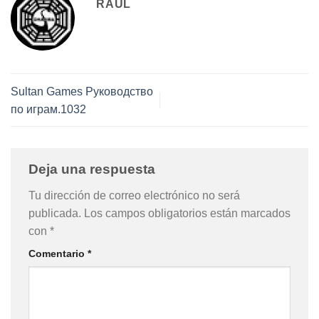
RAUL
Sultan Games Руководство
по играм.1032
Deja una respuesta
Tu dirección de correo electrónico no será
publicada.
Los campos obligatorios están marcados
con
*
Comentario
*