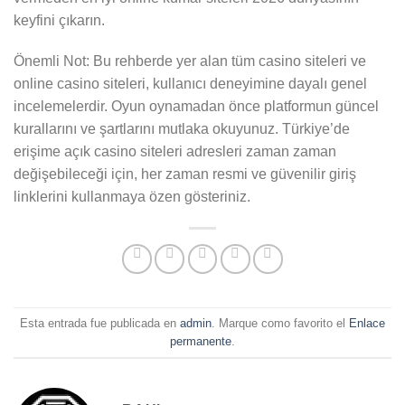
keyfini çıkarın.
Önemli Not: Bu rehberde yer alan tüm casino siteleri ve
online casino siteleri, kullanıcı deneyimine dayalı genel
incelemelerdir. Oyun oynamadan önce platformun güncel
kurallarını ve şartlarını mutlaka okuyunuz. Türkiye’de
erişime açık casino siteleri adresleri zaman zaman
değişebileceği için, her zaman resmi ve güvenilir giriş
linklerini kullanmaya özen gösteriniz.
Esta entrada fue publicada en
admin
. Marque como favorito el
Enlace
permanente
.