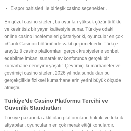
E-spor bahisleri ile birleşik casino seçenekleri.
En güzel casino siteleri, bu oyunları yüksek çözünürlükte
ve kesintisiz bir yayın kalitesiyle sunar. Türkiye odaklı
online casino incelemeleri gösteriyor ki, oyuncular en çok
«Canlı Casino» bölümünde vakit geçirmektedir. Türkçe
arayüzlü casino platformları, gerçek krupiyelerle sohbet
edebilme imkanı sunarak ev konforunda gerçek bir
kumarhane deneyimi yaşatır. Çevrimiçi kumarhaneler ve
çevrimiçi casino siteleri, 2026 yılında sundukları bu
gerçekçilikle fiziksel kumarhanelerin yerini büyük ölçüde
almıştır.
Türkiye’de Casino Platformu Tercihi ve
Güvenlik Standartları
Türkiye pazarında aktif olan platformların hukuki ve teknik
altyapıları, oyuncuların en çok merak ettiği konulardır.