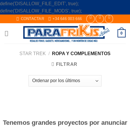
define('DISALLOW_FILE_EDIT', true);
Skip
define('DISALLOW_FILE_MODS', true);
to
CONTACTAR
+34 646 003 666
content
0
STAR TREK
/
ROPA Y COMPLEMENTOS
FILTRAR
Saltar
al
contenido
Tenemos grandes proyectos por anunciar