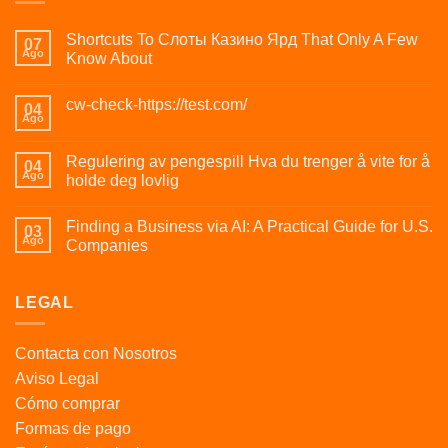
Shortcuts To Слоты Казино Ярд That Only A Few
07
Ago
Know About
cw-check-https://test.com/
04
Ago
Regulering av pengespill Hva du trenger å vite for å
04
Ago
holde deg lovlig
Finding a Business via AI: A Practical Guide for U.S.
03
Ago
Companies
LEGAL
Contacta con Nosotros
Aviso Legal
Cómo comprar
Formas de pago