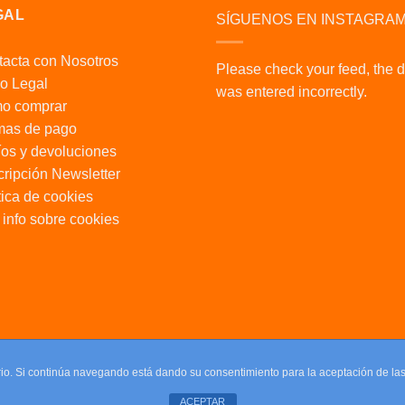
GAL
SÍGUENOS EN INSTAGRA
acta con Nosotros
Please check your feed, the 
o Legal
was entered incorrectly.
o comprar
mas de pago
os y devoluciones
ripción Newsletter
tica de cookies
info sobre cookies
uario. Si continúa navegando está dando su consentimiento para la aceptación de l
ACEPTAR