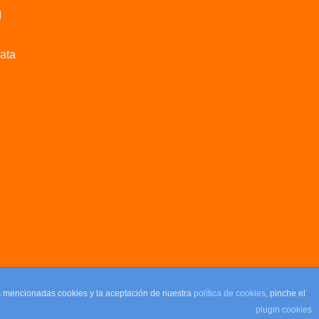
M
data
as mencionadas cookies y la aceptación de nuestra
política de cookies
, pinche el
plugin cookies