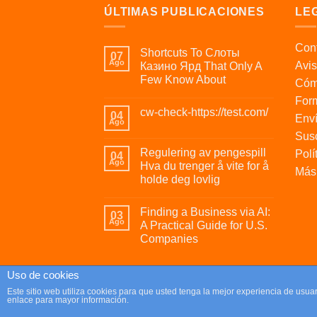
ÚLTIMAS PUBLICACIONES
LE
Cont
Shortcuts To Слоты
07
Ago
Avis
Казино Ярд That Only A
Few Know About
Cóm
For
cw-check-https://test.com/
04
Enví
Ago
Susc
Regulering av pengespill
Polí
04
Ago
Hva du trenger å vite for å
Más 
holde deg lovlig
Finding a Business via AI:
03
Ago
A Practical Guide for U.S.
Companies
Uso de cookies
Copyright 2026 ©
Parafrikis.com
Este sitio web utiliza cookies para que usted tenga la mejor experiencia de us
enlace para mayor información.
Tienda de regalos originales y muy frikis.