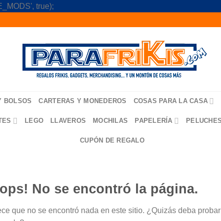
Skip
_MODS', true);
to
content
Y BOLSOS
CARTERAS Y MONEDEROS
COSAS PARA LA CASA
TES
LEGO
LLAVEROS
MOCHILAS
PAPELERÍA
PELUCHE
CUPÓN DE REGALO
ops! No se encontró la página.
ce que no se encontró nada en este sitio. ¿Quizás deba probar u