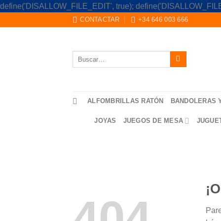
define('DISALLOW_FILE_EDIT', true); define('DISALLOW_FILE
CONTACTAR
+34 646 003 666
Buscar
por:
ALFOMBRILLAS RATÓN
BANDOLERAS 
JOYAS
JUEGOS DE MESA
JUGUE
¡O
404
Pare