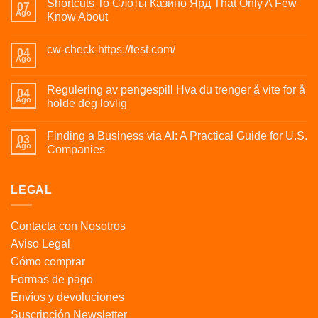
Shortcuts To Слоты Казино Ярд That Only A Few
07
Ago
Know About
cw-check-https://test.com/
04
Ago
Regulering av pengespill Hva du trenger å vite for å
04
Ago
holde deg lovlig
Finding a Business via AI: A Practical Guide for U.S.
03
Ago
Companies
LEGAL
Contacta con Nosotros
Aviso Legal
Cómo comprar
Formas de pago
Envíos y devoluciones
Suscripción Newsletter