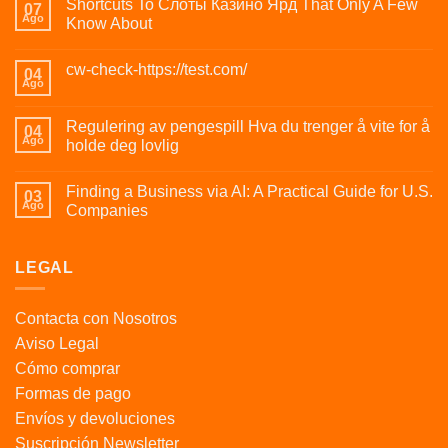
Shortcuts To Слоты Казино Ярд That Only A Few
07
Ago
Know About
cw-check-https://test.com/
04
Ago
Regulering av pengespill Hva du trenger å vite for å
04
Ago
holde deg lovlig
Finding a Business via AI: A Practical Guide for U.S.
03
Ago
Companies
LEGAL
Contacta con Nosotros
Aviso Legal
Cómo comprar
Formas de pago
Envíos y devoluciones
Suscripción Newsletter