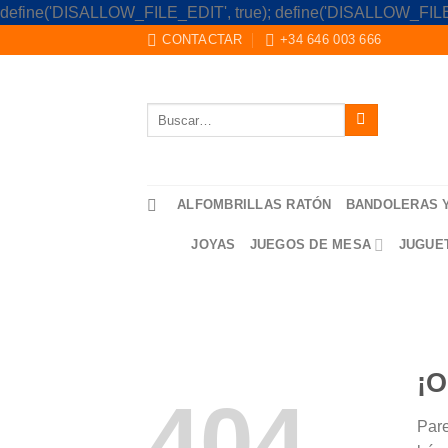
define('DISALLOW_FILE_EDIT', true); define('DISALLOW_FILE
CONTACTAR
+34 646 003 666
Buscar
por:
ALFOMBRILLAS RATÓN
BANDOLERAS 
JOYAS
JUEGOS DE MESA
JUGUE
¡O
404
Pare