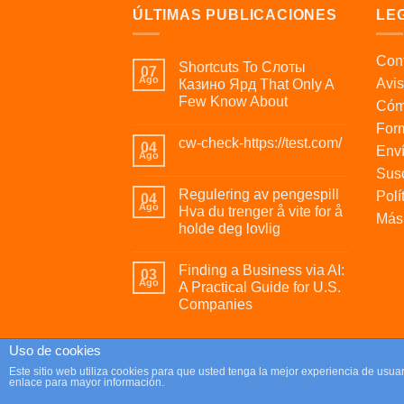
ÚLTIMAS PUBLICACIONES
LE
Cont
Shortcuts To Слоты
07
Ago
Avis
Казино Ярд That Only A
Few Know About
Cóm
For
cw-check-https://test.com/
04
Enví
Ago
Susc
Regulering av pengespill
Polí
04
Ago
Hva du trenger å vite for å
Más 
holde deg lovlig
Finding a Business via AI:
03
Ago
A Practical Guide for U.S.
Companies
Uso de cookies
Copyright 2026 ©
Parafrikis.com
Este sitio web utiliza cookies para que usted tenga la mejor experiencia de us
enlace para mayor información.
Tienda de regalos originales y muy frikis.