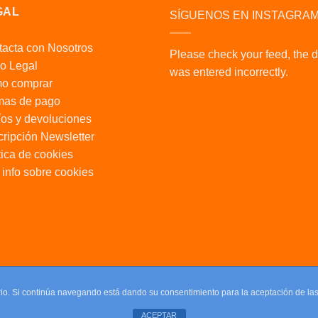
GAL
SÍGUENOS EN INSTAGRA
acta con Nosotros
Please check your feed, the 
o Legal
was entered incorrectly.
o comprar
mas de pago
os y devoluciones
ripción Newsletter
tica de cookies
info sobre cookies
uario. Si continúa navegando está dando su consentimiento para la aceptación de l
ACEPTAR