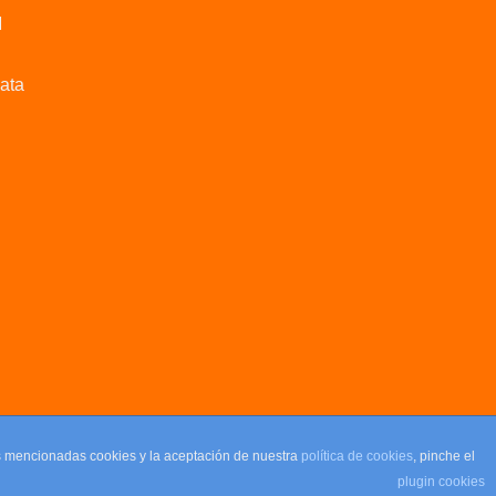
M
data
as mencionadas cookies y la aceptación de nuestra
política de cookies
, pinche el
plugin cookies