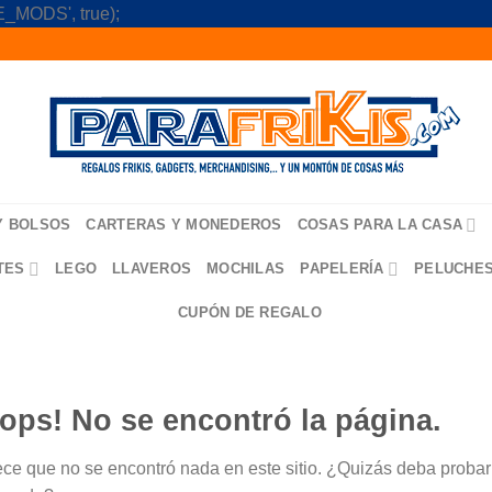
Skip
_MODS', true);
to
content
Y BOLSOS
CARTERAS Y MONEDEROS
COSAS PARA LA CASA
TES
LEGO
LLAVEROS
MOCHILAS
PAPELERÍA
PELUCHE
CUPÓN DE REGALO
ops! No se encontró la página.
ce que no se encontró nada en este sitio. ¿Quizás deba probar u