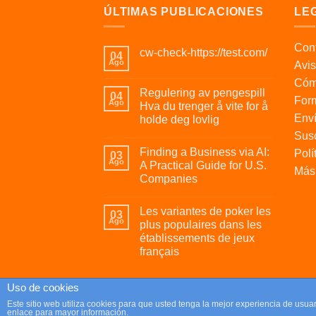
ÚLTIMAS PUBLICACIONES
LE
Cont
cw-check-https://test.com/
04
Ago
Avis
Cóm
Regulering av pengespill
04
For
Ago
Hva du trenger å vite for å
Enví
holde deg lovlig
Susc
Finding a Business via AI:
Polí
03
Ago
A Practical Guide for U.S.
Más 
Companies
Les variantes de poker les
03
Ago
plus populaires dans les
établissements de jeux
français
Uso de cookies
Copyright 2026 ©
Parafrikis.com
Este sitio web utiliza cookies para que usted tenga la mejor experiencia de us
enlace para mayor información.