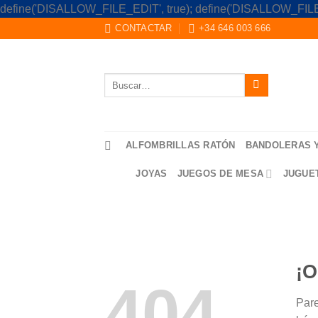
define('DISALLOW_FILE_EDIT', true); define('DISALLOW_FILE
CONTACTAR
+34 646 003 666
Buscar
por:
ALFOMBRILLAS RATÓN
BANDOLERAS 
JOYAS
JUEGOS DE MESA
JUGUE
¡O
404
Pare