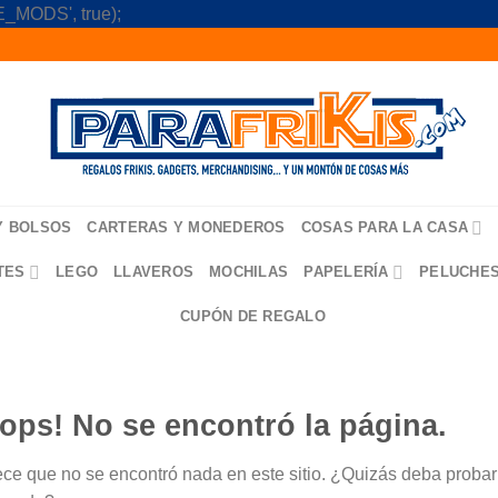
Skip
_MODS', true);
to
content
Y BOLSOS
CARTERAS Y MONEDEROS
COSAS PARA LA CASA
TES
LEGO
LLAVEROS
MOCHILAS
PAPELERÍA
PELUCHE
CUPÓN DE REGALO
ops! No se encontró la página.
ce que no se encontró nada en este sitio. ¿Quizás deba probar u