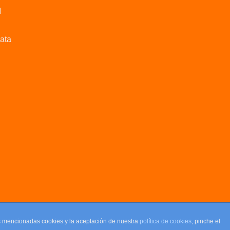
M
data
as mencionadas cookies y la aceptación de nuestra
política de cookies
, pinche el