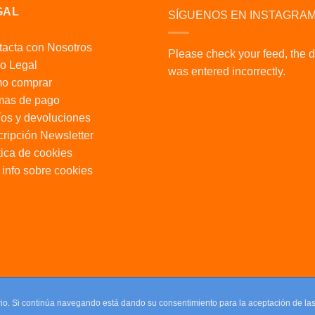
GAL
SÍGUENOS EN INSTAGRA
acta con Nosotros
Please check your feed, the 
o Legal
was entered incorrectly.
o comprar
mas de pago
os y devoluciones
ripción Newsletter
tica de cookies
info sobre cookies
uario. Si continúa navegando está dando su consentimiento para la aceptación de l