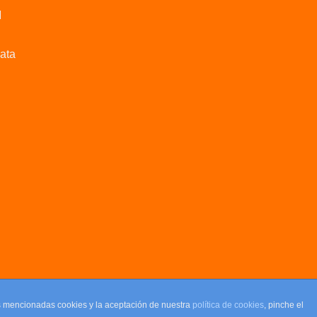
M
data
as mencionadas cookies y la aceptación de nuestra
política de cookies
, pinche el