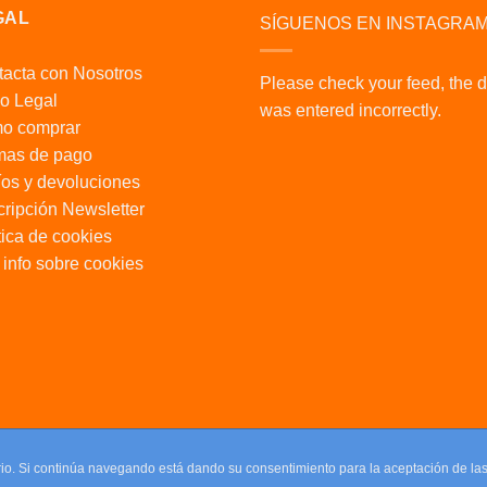
GAL
SÍGUENOS EN INSTAGRA
acta con Nosotros
Please check your feed, the 
o Legal
was entered incorrectly.
o comprar
mas de pago
os y devoluciones
ripción Newsletter
tica de cookies
info sobre cookies
uario. Si continúa navegando está dando su consentimiento para la aceptación de l