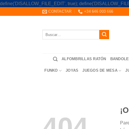
define('DISALLOW_FILE_EDIT', true); define('DISALLOW_FILE
CONTACTAR
+34 646 003 666
Buscar
por:
ALFOMBRILLAS RATÓN
BANDOLE
FUNKO
JOYAS
JUEGOS DE MESA
J
¡O
404
Pare