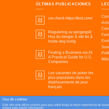
ÚLTIMAS PUBLICACIONES
LE
Cont
cw-check-https://test.com/
04
Ago
Avis
Cóm
Regulering av pengespill
04
For
Ago
Hva du trenger å vite for å
Enví
holde deg lovlig
Susc
Finding a Business via AI:
Polí
03
Ago
A Practical Guide for U.S.
Más 
Companies
Les variantes de poker les
03
Ago
plus populaires dans les
établissements de jeux
français
Uso de cookies
Copyright 2026 ©
Parafrikis.com
Este sitio web utiliza cookies para que usted tenga la mejor experiencia de us
enlace para mayor información.