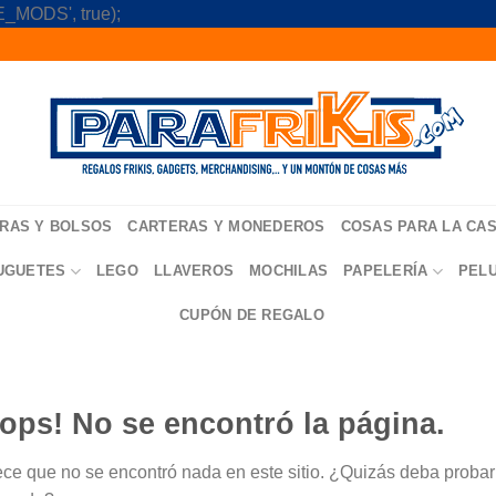
Skip
_MODS', true);
to
content
RAS Y BOLSOS
CARTERAS Y MONEDEROS
COSAS PARA LA CA
UGUETES
LEGO
LLAVEROS
MOCHILAS
PAPELERÍA
PEL
CUPÓN DE REGALO
ops! No se encontró la página.
ce que no se encontró nada en este sitio. ¿Quizás deba probar u