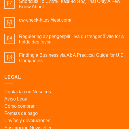
Shortcuts To Слоты Казино Ярд That Only A Few
07
Ago
Know About
cw-check-https://test.com/
04
Ago
Regulering av pengespill Hva du trenger å vite for å
04
Ago
holde deg lovlig
Finding a Business via AI: A Practical Guide for U.S.
03
Ago
Companies
LEGAL
Contacta con Nosotros
Aviso Legal
Cómo comprar
Formas de pago
Envíos y devoluciones
Suscripción Newsletter