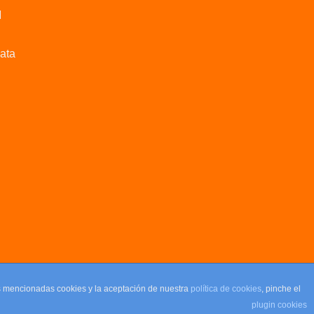
M
data
as mencionadas cookies y la aceptación de nuestra
política de cookies
, pinche el
plugin cookies