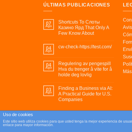
ÚLTIMAS PUBLICACIONES
LE
Cont
Shortcuts To Слоты
07
Ago
Avis
Казино Ярд That Only A
Few Know About
Cóm
For
cw-check-https://test.com/
04
Enví
Ago
Susc
Regulering av pengespill
Polí
04
Ago
Hva du trenger å vite for å
Más 
holde deg lovlig
Finding a Business via AI:
03
Ago
A Practical Guide for U.S.
Companies
Uso de cookies
Copyright 2026 ©
Parafrikis.com
Este sitio web utiliza cookies para que usted tenga la mejor experiencia de us
enlace para mayor información.
Tienda de regalos originales y muy frikis.