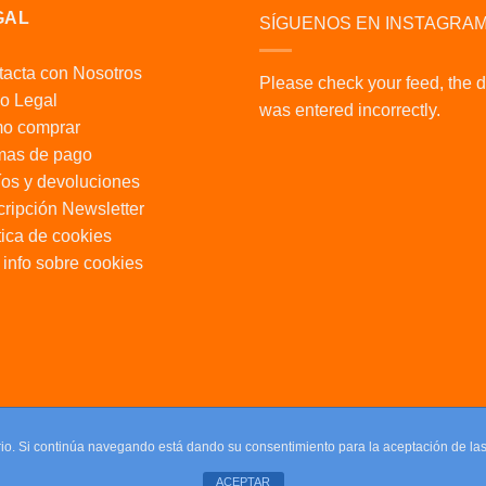
GAL
SÍGUENOS EN INSTAGRA
acta con Nosotros
Please check your feed, the 
o Legal
was entered incorrectly.
o comprar
mas de pago
os y devoluciones
ripción Newsletter
tica de cookies
info sobre cookies
uario. Si continúa navegando está dando su consentimiento para la aceptación de l
ACEPTAR