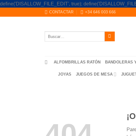
define('DISALLOW_FILE_EDIT', true); define('DISALLOW_FILE
CONTACTAR
+34 646 003 666
Buscar
por:
ALFOMBRILLAS RATÓN
BANDOLERAS 
JOYAS
JUEGOS DE MESA
JUGUE
¡O
404
Pare