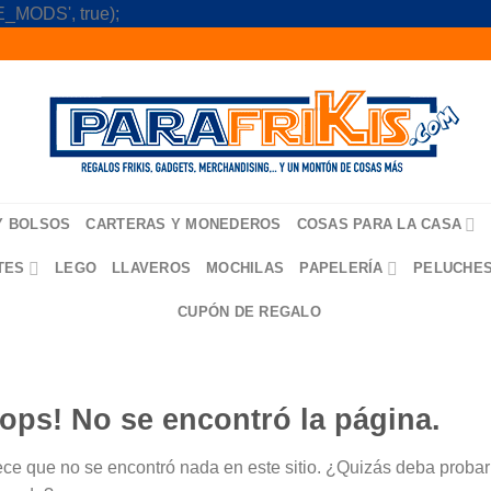
Skip
_MODS', true);
to
content
Y BOLSOS
CARTERAS Y MONEDEROS
COSAS PARA LA CASA
TES
LEGO
LLAVEROS
MOCHILAS
PAPELERÍA
PELUCHE
CUPÓN DE REGALO
ops! No se encontró la página.
ce que no se encontró nada en este sitio. ¿Quizás deba probar u