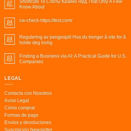
Shortcuts To Слоты Казино Ярд That Only A Few
07
Ago
Know About
cw-check-https://test.com/
04
Ago
Regulering av pengespill Hva du trenger å vite for å
04
Ago
holde deg lovlig
Finding a Business via AI: A Practical Guide for U.S.
03
Ago
Companies
LEGAL
Contacta con Nosotros
Aviso Legal
Cómo comprar
Formas de pago
Envíos y devoluciones
Suscripción Newsletter