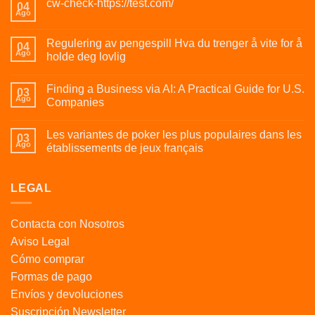
cw-check-https://test.com/
04
Ago
Regulering av pengespill Hva du trenger å vite for å
04
Ago
holde deg lovlig
Finding a Business via AI: A Practical Guide for U.S.
03
Ago
Companies
Les variantes de poker les plus populaires dans les
03
Ago
établissements de jeux français
LEGAL
Contacta con Nosotros
Aviso Legal
Cómo comprar
Formas de pago
Envíos y devoluciones
Suscripción Newsletter