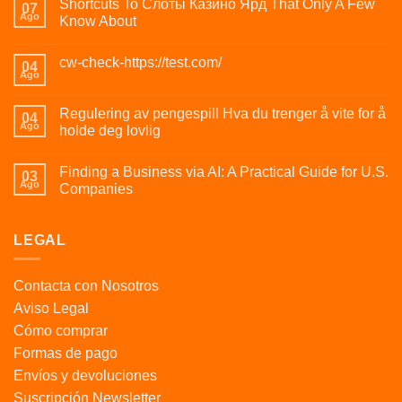
Shortcuts To Слоты Казино Ярд That Only A Few
07
Ago
Know About
cw-check-https://test.com/
04
Ago
Regulering av pengespill Hva du trenger å vite for å
04
Ago
holde deg lovlig
Finding a Business via AI: A Practical Guide for U.S.
03
Ago
Companies
LEGAL
Contacta con Nosotros
Aviso Legal
Cómo comprar
Formas de pago
Envíos y devoluciones
Suscripción Newsletter