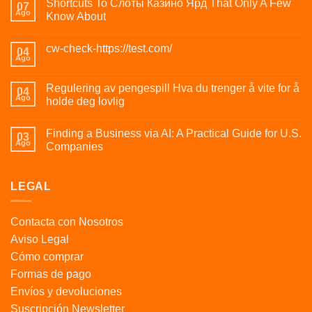
Shortcuts To Слоты Казино Ярд That Only A Few
07
Ago
Know About
cw-check-https://test.com/
04
Ago
Regulering av pengespill Hva du trenger å vite for å
04
Ago
holde deg lovlig
Finding a Business via AI: A Practical Guide for U.S.
03
Ago
Companies
LEGAL
Contacta con Nosotros
Aviso Legal
Cómo comprar
Formas de pago
Envíos y devoluciones
Suscripción Newsletter