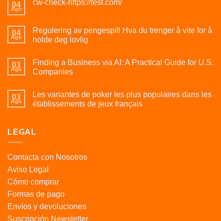
cw-check-https://test.com/
04
Ago
Regulering av pengespill Hva du trenger å vite for å
04
Ago
holde deg lovlig
Finding a Business via AI: A Practical Guide for U.S.
03
Ago
Companies
Les variantes de poker les plus populaires dans les
03
Ago
établissements de jeux français
LEGAL
Contacta con Nosotros
Aviso Legal
Cómo comprar
Formas de pago
Envíos y devoluciones
Suscripción Newsletter