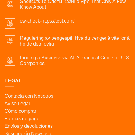
Shortcuts To Слоты Казино Ярд That Only A Few
07
Ago
Know About
cw-check-https://test.com/
04
Ago
Regulering av pengespill Hva du trenger å vite for å
04
Ago
holde deg lovlig
Finding a Business via AI: A Practical Guide for U.S.
03
Ago
Companies
LEGAL
Contacta con Nosotros
Aviso Legal
Cómo comprar
Formas de pago
Envíos y devoluciones
Suscripción Newsletter