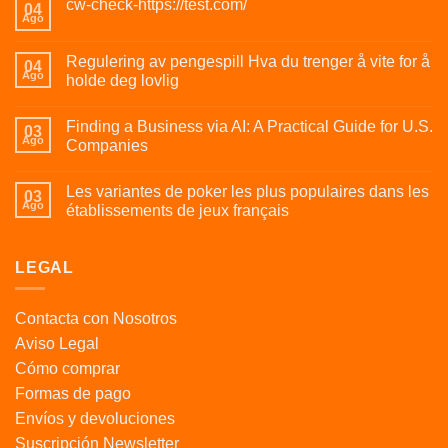
cw-check-https://test.com/
04
Ago
Regulering av pengespill Hva du trenger å vite for å
04
Ago
holde deg lovlig
Finding a Business via AI: A Practical Guide for U.S.
03
Ago
Companies
Les variantes de poker les plus populaires dans les
03
Ago
établissements de jeux français
LEGAL
Contacta con Nosotros
Aviso Legal
Cómo comprar
Formas de pago
Envíos y devoluciones
Suscripción Newsletter