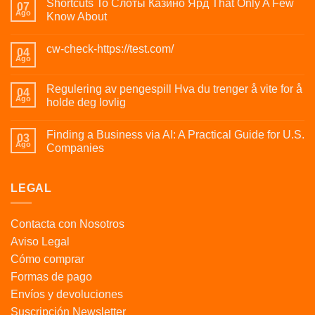
Shortcuts To Слоты Казино Ярд That Only A Few
07
Ago
Know About
cw-check-https://test.com/
04
Ago
Regulering av pengespill Hva du trenger å vite for å
04
Ago
holde deg lovlig
Finding a Business via AI: A Practical Guide for U.S.
03
Ago
Companies
LEGAL
Contacta con Nosotros
Aviso Legal
Cómo comprar
Formas de pago
Envíos y devoluciones
Suscripción Newsletter