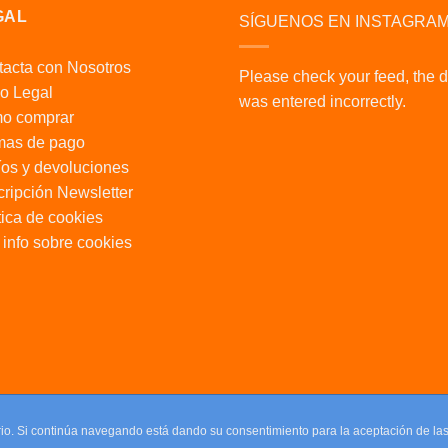
GAL
SÍGUENOS EN INSTAGRA
acta con Nosotros
Please check your feed, the 
o Legal
was entered incorrectly.
o comprar
mas de pago
os y devoluciones
ripción Newsletter
tica de cookies
info sobre cookies
uario. Si continúa navegando está dando su consentimiento para la aceptación de l