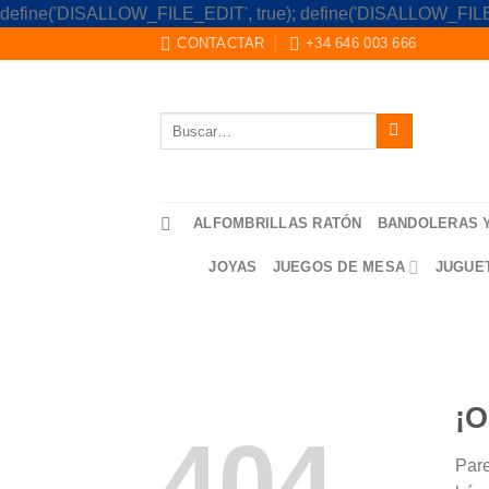
define('DISALLOW_FILE_EDIT', true); define('DISALLOW_FILE
CONTACTAR
+34 646 003 666
Buscar
por:
ALFOMBRILLAS RATÓN
BANDOLERAS 
JOYAS
JUEGOS DE MESA
JUGUE
¡O
404
Pare