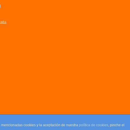
M
data
as mencionadas cookies y la aceptación de nuestra
política de cookies
, pinche el