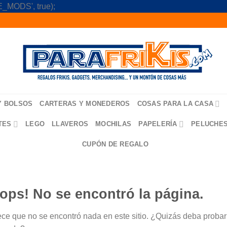
Skip
_MODS', true);
to
content
Y BOLSOS
CARTERAS Y MONEDEROS
COSAS PARA LA CASA
TES
LEGO
LLAVEROS
MOCHILAS
PAPELERÍA
PELUCHE
CUPÓN DE REGALO
ops! No se encontró la página.
ce que no se encontró nada en este sitio. ¿Quizás deba probar u