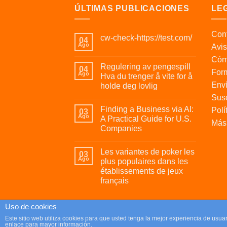
ÚLTIMAS PUBLICACIONES
LE
Cont
cw-check-https://test.com/
04
Ago
Avis
Cóm
Regulering av pengespill
04
For
Ago
Hva du trenger å vite for å
Enví
holde deg lovlig
Susc
Finding a Business via AI:
Polí
03
Ago
A Practical Guide for U.S.
Más 
Companies
Les variantes de poker les
03
Ago
plus populaires dans les
établissements de jeux
français
Uso de cookies
Copyright 2026 ©
Parafrikis.com
Este sitio web utiliza cookies para que usted tenga la mejor experiencia de us
enlace para mayor información.