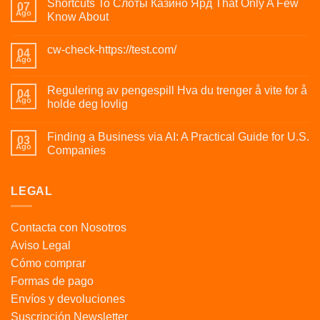
Shortcuts To Слоты Казино Ярд That Only A Few
07
Ago
Know About
cw-check-https://test.com/
04
Ago
Regulering av pengespill Hva du trenger å vite for å
04
Ago
holde deg lovlig
Finding a Business via AI: A Practical Guide for U.S.
03
Ago
Companies
LEGAL
Contacta con Nosotros
Aviso Legal
Cómo comprar
Formas de pago
Envíos y devoluciones
Suscripción Newsletter