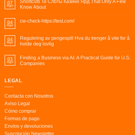
Shortcuts To Слоты Казино Ярд That Only A Few
07
Ago
Know About
cw-check-https://test.com/
04
Ago
Regulering av pengespill Hva du trenger å vite for å
04
Ago
holde deg lovlig
Finding a Business via AI: A Practical Guide for U.S.
03
Ago
Companies
LEGAL
Contacta con Nosotros
Aviso Legal
Cómo comprar
Formas de pago
Envíos y devoluciones
Suscripción Newsletter