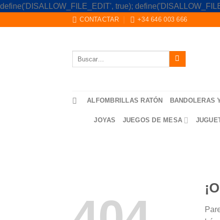
define('DISALLOW_FILE_EDIT', true); define('DISALLOW_FILE
CONTACTAR
+34 646 003 666
Buscar
por:
ALFOMBRILLAS RATÓN
BANDOLERAS 
JOYAS
JUEGOS DE MESA
JUGUE
¡O
404
Pare