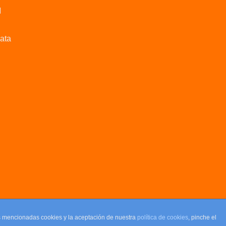
M
data
as mencionadas cookies y la aceptación de nuestra
política de cookies
, pinche el