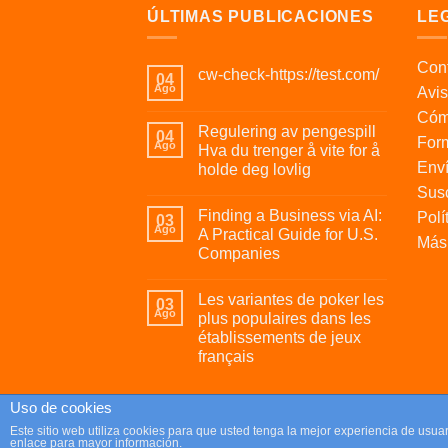
ÚLTIMAS PUBLICACIONES
LE
Cont
cw-check-https://test.com/
04
Ago
Avis
Cóm
Regulering av pengespill
04
For
Ago
Hva du trenger å vite for å
Enví
holde deg lovlig
Susc
Finding a Business via AI:
Polí
03
Ago
A Practical Guide for U.S.
Más 
Companies
Les variantes de poker les
03
Ago
plus populaires dans les
établissements de jeux
français
Uso de cookies
Copyright 2026 ©
Parafrikis.com
Este sitio web utiliza cookies para que usted tenga la mejor experiencia de us
enlace para mayor información.