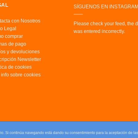
GAL
SÍGUENOS EN INSTAGRA
acta con Nosotros
Please check your feed, the 
o Legal
was entered incorrectly.
o comprar
mas de pago
os y devoluciones
ripción Newsletter
tica de cookies
info sobre cookies
uario. Si continúa navegando está dando su consentimiento para la aceptación de l