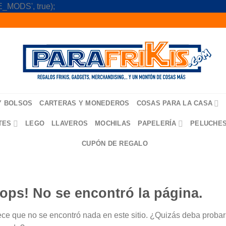
Skip
_MODS', true);
to
content
Y BOLSOS
CARTERAS Y MONEDEROS
COSAS PARA LA CASA
TES
LEGO
LLAVEROS
MOCHILAS
PAPELERÍA
PELUCHE
CUPÓN DE REGALO
ops! No se encontró la página.
ce que no se encontró nada en este sitio. ¿Quizás deba probar u