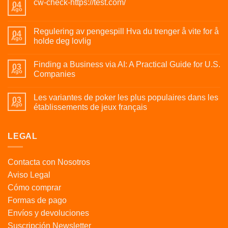
cw-check-https://test.com/
04
Ago
Regulering av pengespill Hva du trenger å vite for å
04
Ago
holde deg lovlig
Finding a Business via AI: A Practical Guide for U.S.
03
Ago
Companies
Les variantes de poker les plus populaires dans les
03
Ago
établissements de jeux français
LEGAL
Contacta con Nosotros
Aviso Legal
Cómo comprar
Formas de pago
Envíos y devoluciones
Suscripción Newsletter