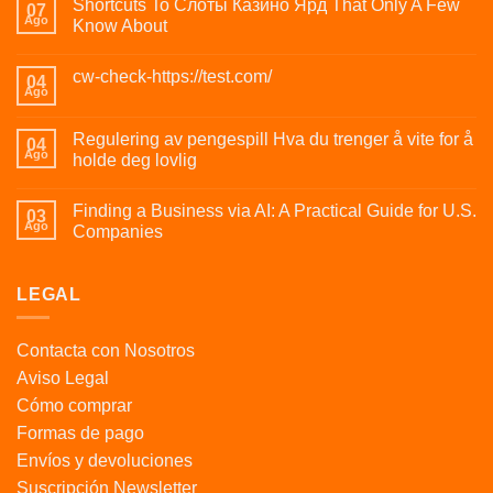
Shortcuts To Слоты Казино Ярд That Only A Few
07
Ago
Know About
cw-check-https://test.com/
04
Ago
Regulering av pengespill Hva du trenger å vite for å
04
Ago
holde deg lovlig
Finding a Business via AI: A Practical Guide for U.S.
03
Ago
Companies
LEGAL
Contacta con Nosotros
Aviso Legal
Cómo comprar
Formas de pago
Envíos y devoluciones
Suscripción Newsletter