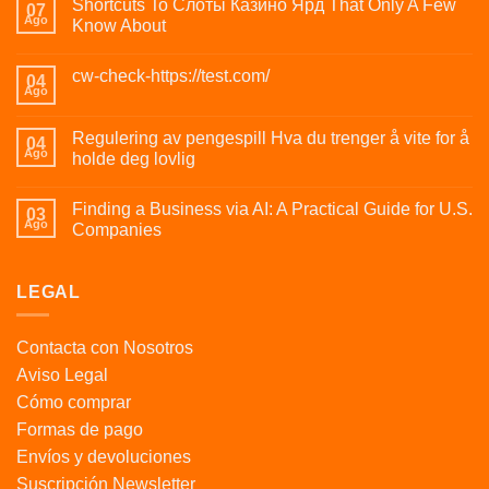
Shortcuts To Слоты Казино Ярд That Only A Few
07
Ago
Know About
cw-check-https://test.com/
04
Ago
Regulering av pengespill Hva du trenger å vite for å
04
Ago
holde deg lovlig
Finding a Business via AI: A Practical Guide for U.S.
03
Ago
Companies
LEGAL
Contacta con Nosotros
Aviso Legal
Cómo comprar
Formas de pago
Envíos y devoluciones
Suscripción Newsletter