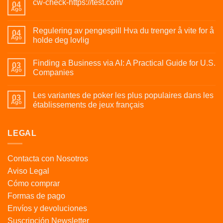
cw-check-https://test.com/
04
Ago
Regulering av pengespill Hva du trenger å vite for å
04
Ago
holde deg lovlig
Finding a Business via AI: A Practical Guide for U.S.
03
Ago
Companies
Les variantes de poker les plus populaires dans les
03
Ago
établissements de jeux français
LEGAL
Contacta con Nosotros
Aviso Legal
Cómo comprar
Formas de pago
Envíos y devoluciones
Suscripción Newsletter