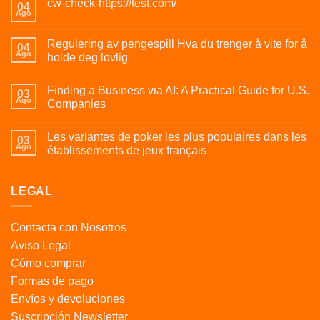
cw-check-https://test.com/
04
Ago
Regulering av pengespill Hva du trenger å vite for å
04
Ago
holde deg lovlig
Finding a Business via AI: A Practical Guide for U.S.
03
Ago
Companies
Les variantes de poker les plus populaires dans les
03
Ago
établissements de jeux français
LEGAL
Contacta con Nosotros
Aviso Legal
Cómo comprar
Formas de pago
Envíos y devoluciones
Suscripción Newsletter