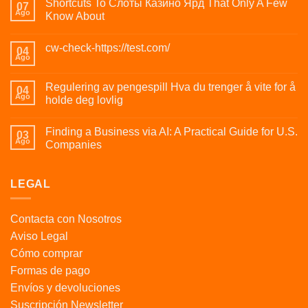
Shortcuts To Слоты Казино Ярд That Only A Few
07
Ago
Know About
cw-check-https://test.com/
04
Ago
Regulering av pengespill Hva du trenger å vite for å
04
Ago
holde deg lovlig
Finding a Business via AI: A Practical Guide for U.S.
03
Ago
Companies
LEGAL
Contacta con Nosotros
Aviso Legal
Cómo comprar
Formas de pago
Envíos y devoluciones
Suscripción Newsletter