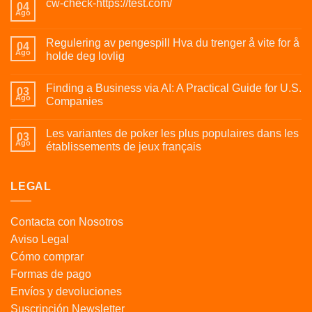
cw-check-https://test.com/
04
Ago
Regulering av pengespill Hva du trenger å vite for å
04
Ago
holde deg lovlig
Finding a Business via AI: A Practical Guide for U.S.
03
Ago
Companies
Les variantes de poker les plus populaires dans les
03
Ago
établissements de jeux français
LEGAL
Contacta con Nosotros
Aviso Legal
Cómo comprar
Formas de pago
Envíos y devoluciones
Suscripción Newsletter