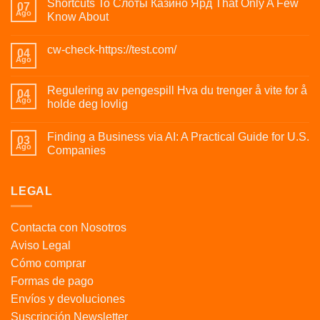
Shortcuts To Слоты Казино Ярд That Only A Few
07
Ago
Know About
cw-check-https://test.com/
04
Ago
Regulering av pengespill Hva du trenger å vite for å
04
Ago
holde deg lovlig
Finding a Business via AI: A Practical Guide for U.S.
03
Ago
Companies
LEGAL
Contacta con Nosotros
Aviso Legal
Cómo comprar
Formas de pago
Envíos y devoluciones
Suscripción Newsletter