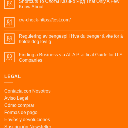
Shortcuts To Слоты Казино Ярд That Only A Few
07
Ago
Know About
cw-check-https://test.com/
04
Ago
Regulering av pengespill Hva du trenger å vite for å
04
Ago
holde deg lovlig
Finding a Business via AI: A Practical Guide for U.S.
03
Ago
Companies
LEGAL
Contacta con Nosotros
Aviso Legal
Cómo comprar
Formas de pago
Envíos y devoluciones
Suscripción Newsletter