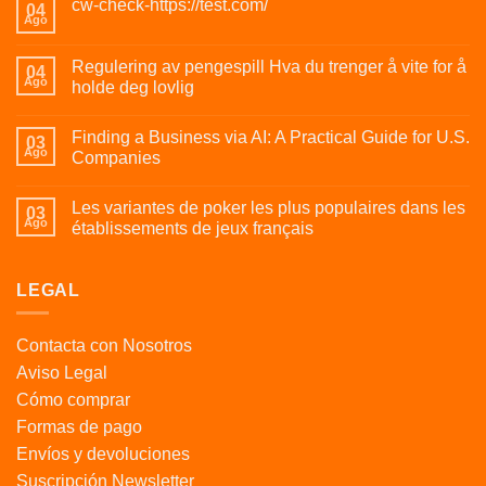
cw-check-https://test.com/
04
Ago
Regulering av pengespill Hva du trenger å vite for å
04
Ago
holde deg lovlig
Finding a Business via AI: A Practical Guide for U.S.
03
Ago
Companies
Les variantes de poker les plus populaires dans les
03
Ago
établissements de jeux français
LEGAL
Contacta con Nosotros
Aviso Legal
Cómo comprar
Formas de pago
Envíos y devoluciones
Suscripción Newsletter